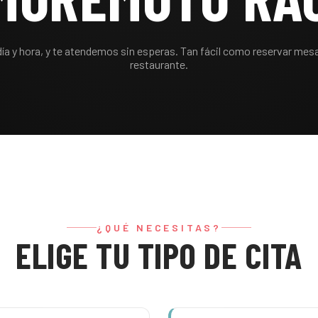
día y hora, y te atendemos sin esperas. Tan fácil como reservar mes
restaurante.
¿QUÉ NECESITAS?
ELIGE TU TIPO DE CITA